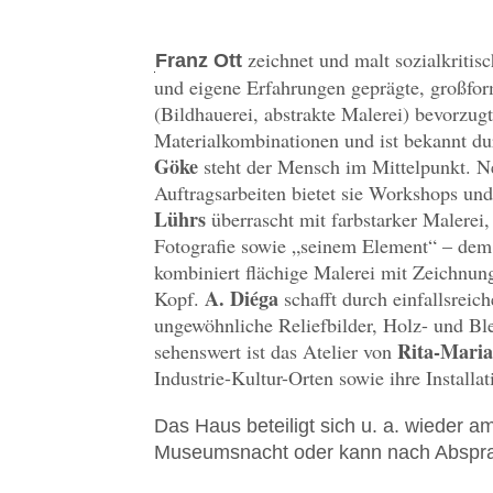
zeichnet und malt sozialkritisc
Franz Ott
und eigene Erfahrungen geprägte, großfo
(Bildhauerei, abstrakte Malerei) bevorzug
Materialkombinationen und ist bekannt du
Göke
steht der Mensch im Mittelpunkt. Ne
Auftragsarbeiten bietet sie Workshops un
Lührs
überrascht mit farbstarker Malerei,
Fotografie sowie „seinem Element“ – dem
kombiniert flächige Malerei mit Zeichnung
A. Diéga
Kopf.
schafft durch einfallsreic
ungewöhnliche Reliefbilder, Holz- und Bl
Rita-Maria
sehenswert ist das Atelier von
Industrie-Kultur-Orten sowie ihre Installat
Das Haus beteiligt sich u. a. wieder 
Museumsnacht oder kann nach Abspra