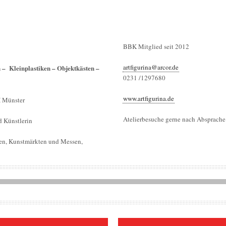
BBK Mitglied seit 2012
artfigurina@arcor.de
– Kleinplastiken – Objektkästen –
0231 /1297680
www.artfigurina.de
H Münster
Atelierbesuche gerne nach Absprache
d Künstlerin
en, Kunstmärkten und Messen,