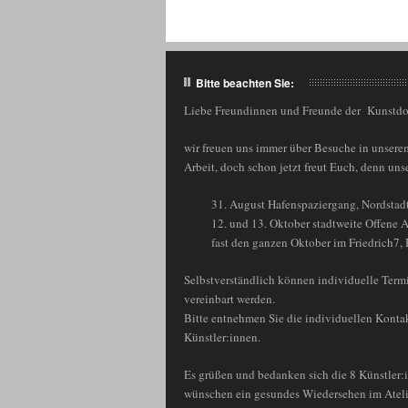
Bitte beachten Sie:
Liebe Freundinnen und Freunde der Kunstd
wir freuen uns immer über Besuche in unserem
Arbeit, doch schon jetzt freut Euch, denn un
31. August Hafenspaziergang, Nordsta
12. und 13. Oktober stadtweite Offene A
fast den ganzen Oktober im Friedrich7,
Selbstverständlich können individuelle Termi
vereinbart werden.
Bitte entnehmen Sie die individuellen Kontak
Künstler:innen.
Es grüßen und bedanken sich die 8 Künstler:i
wünschen ein gesundes Wiedersehen im Ateli