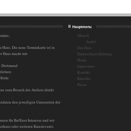
Hauptmenu
omäne,
Aktuell
Archiv
 Haus. Die neue Terminkarte ist in
Das Haus
ser Haus macht mit
Datenschutzerklärung
Home
dt Dortmund
Impressum
tleliers
Kontakt
 Hörde
Künstler
Presse
ne zum Besuch der Ateliers direkt
tdaten den jeweiligen Unterseiten der
nnen für Ihr/Euer Interesse und wir
erhaus oder weiteren Kunstevents.