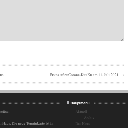
mus
Erstes After-Corona-KuuKu am 11. Juli 2021
→
Hauptmenu
omäne,
Aktuell
Archiv
 Haus. Die neue Terminkarte ist in
Das Haus