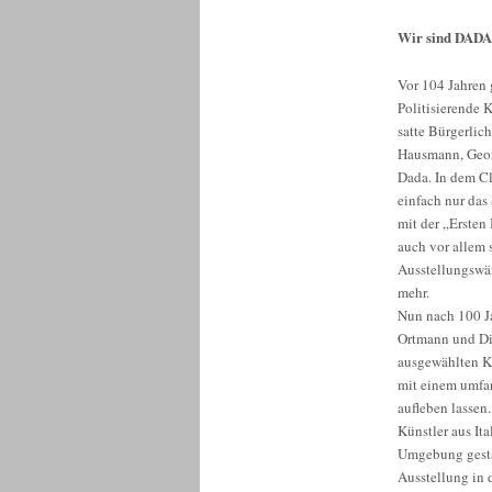
Wir sind DADA
Vor 104 Jahren 
Politisierende 
satte Bürgerlic
Hausmann, Geor
Dada. In dem Cl
einfach nur das
mit der „Ersten
auch vor allem 
Ausstellungswä
mehr.
Nun nach 100 J
Ortmann und Di
ausgewählten K
mit einem umfa
aufleben lassen.
Künstler aus It
Umgebung gestal
Ausstellung in 