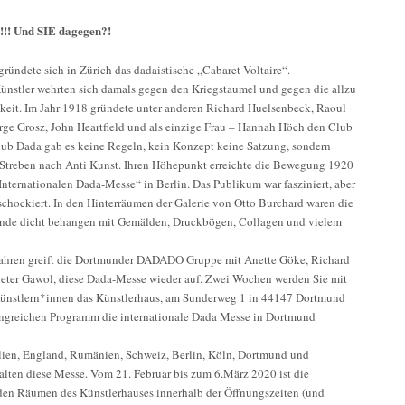
!!! Und SIE dagegen?!
gründete sich in Zürich das dadaistische „Cabaret Voltaire“.
Künstler wehrten sich damals gegen den Kriegstaumel und gegen die allzu
hkeit. Im Jahr 1918 gründete unter anderen Richard Huelsenbeck, Raoul
ge Grosz, John Heartfield und als einzige Frau – Hannah Höch den Club
ub Dada gab es keine Regeln, kein Konzept keine Satzung, sondern
 Streben nach Anti Kunst. Ihren Höhepunkt erreichte die Bewegung 1920
 Internationalen Dada-Messe“ in Berlin. Das Publikum war fasziniert, aber
schockiert. In den Hinterräumen der Galerie von Otto Burchard waren die
nde dicht behangen mit Gemälden, Druckbögen, Collagen und vielem
ahren greift die Dortmunder DADADO Gruppe mit Anette Göke, Richard
eter Gawol, diese Dada-Messe wieder auf. Zwei Wochen werden Sie mit
ünstlern*innen das Künstlerhaus, am Sunderweg 1 in 44147 Dortmund
ngreichen Programm die internationale Dada Messe in Dortmund
alien, England, Rumänien, Schweiz, Berlin, Köln, Dortmund und
ten diese Messe. Vom 21. Februar bis zum 6.März 2020 ist die
den Räumen des Künstlerhauses innerhalb der Öffnungszeiten (und